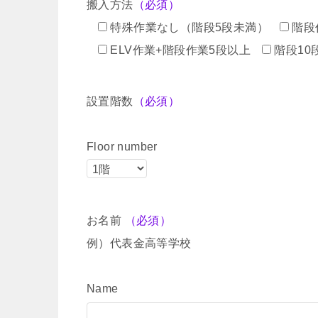
搬入方法
（必須）
特殊作業なし（階段5段未満）
階段
ELV作業+階段作業5段以上
階段10
設置階数
（必須）
Floor number
お名前
（必須）
例）代表金高等学校
Name