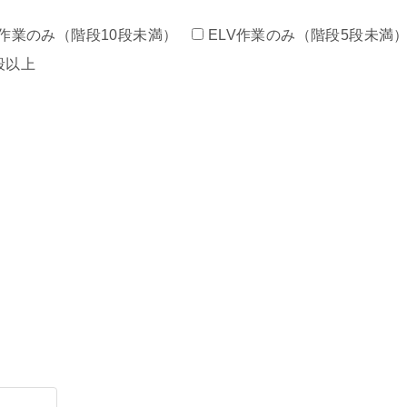
作業のみ（階段10段未満）
ELV作業のみ（階段5段未満
段以上