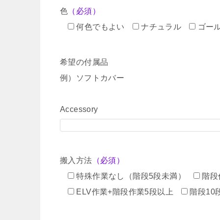
色
（必須）
何色でもよい
ナチュラル
ゴー
希望の付属品
例）ソフトカバー
Accessory
搬入方法
（必須）
特殊作業なし（階段5段未満）
階段
ELV作業+階段作業5段以上
階段10