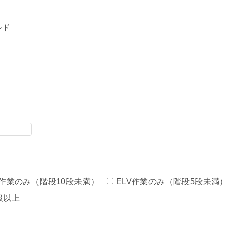
ルド
作業のみ（階段10段未満）
ELV作業のみ（階段5段未満
段以上