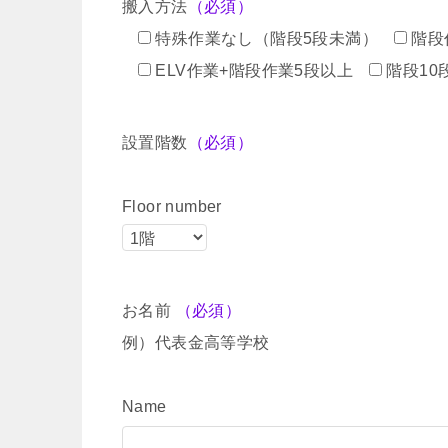
搬入方法
（必須）
特殊作業なし（階段5段未満）
階段
ELV作業+階段作業5段以上
階段10
設置階数
（必須）
Floor number
お名前
（必須）
例）代表金高等学校
Name