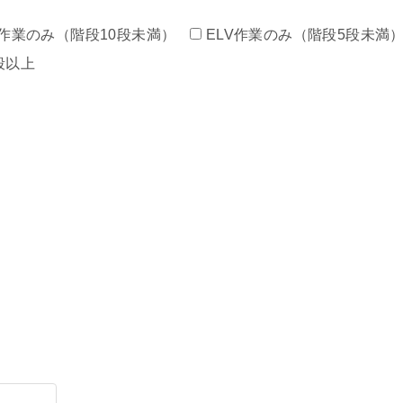
作業のみ（階段10段未満）
ELV作業のみ（階段5段未満
段以上