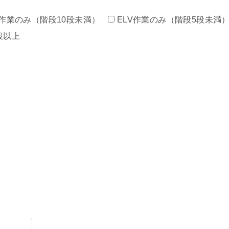
作業のみ（階段10段未満）
ELV作業のみ（階段5段未満
段以上