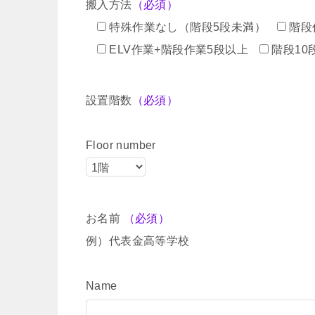
搬入方法
（必須）
特殊作業なし（階段5段未満）
階段
ELV作業+階段作業5段以上
階段10
設置階数
（必須）
Floor number
お名前
（必須）
例）代表金高等学校
Name