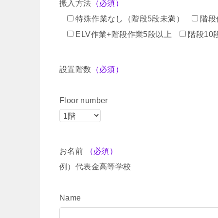
搬入方法
（必須）
特殊作業なし（階段5段未満）
階段
ELV作業+階段作業5段以上
階段10
設置階数
（必須）
Floor number
お名前
（必須）
例）代表金高等学校
Name