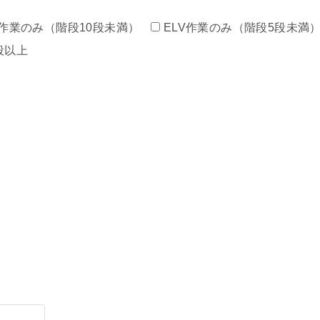
作業のみ（階段10段未満）
ELV作業のみ（階段5段未満
段以上