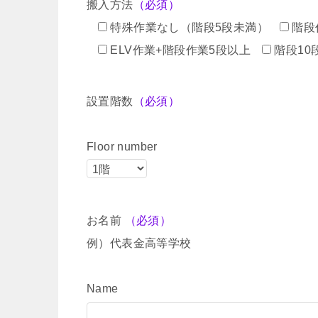
搬入方法
（必須）
特殊作業なし（階段5段未満）
階段
ELV作業+階段作業5段以上
階段10
設置階数
（必須）
Floor number
お名前
（必須）
例）代表金高等学校
Name