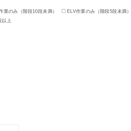
作業のみ（階段10段未満）
ELV作業のみ（階段5段未満
段以上