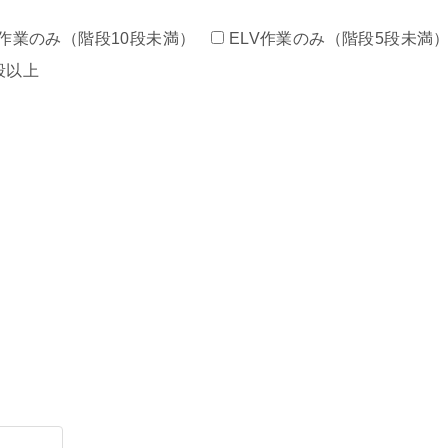
作業のみ（階段10段未満）
ELV作業のみ（階段5段未満
段以上