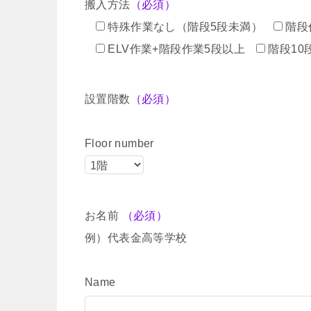
搬入方法
（必須）
特殊作業なし（階段5段未満）
階段
ELV作業+階段作業5段以上
階段10
設置階数
（必須）
Floor number
お名前
（必須）
例）代表金高等学校
Name