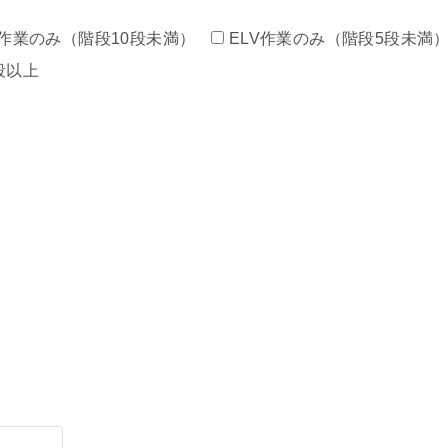
作業のみ（階段10段未満）
ELV作業のみ（階段5段未満
段以上