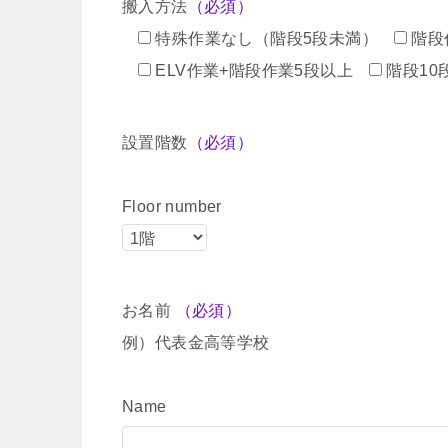
搬入方法
（必須）
特殊作業なし（階段5段未満）
階段
ELV作業+階段作業5段以上
階段10
設置階数
（必須）
Floor number
お名前
（必須）
例）代表金高等学校
Name