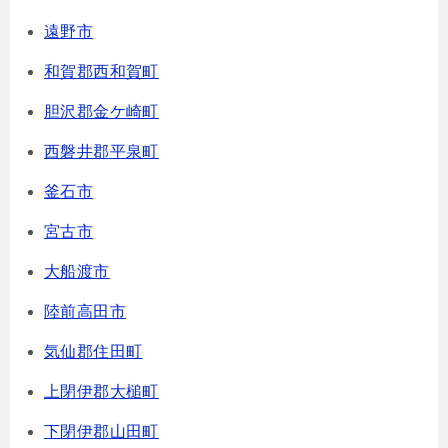
遠野市
和賀郡西和賀町
胆沢郡金ケ崎町
西磐井郡平泉町
釜石市
宮古市
大船渡市
陸前高田市
気仙郡住田町
上閉伊郡大槌町
下閉伊郡山田町