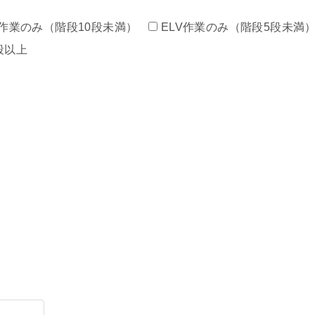
作業のみ（階段10段未満）
ELV作業のみ（階段5段未満
段以上