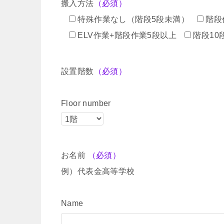
搬入方法
（必須）
特殊作業なし（階段5段未満）
階段
ELV作業+階段作業5段以上
階段10
設置階数
（必須）
Floor number
お名前
（必須）
例）代表金高等学校
Name