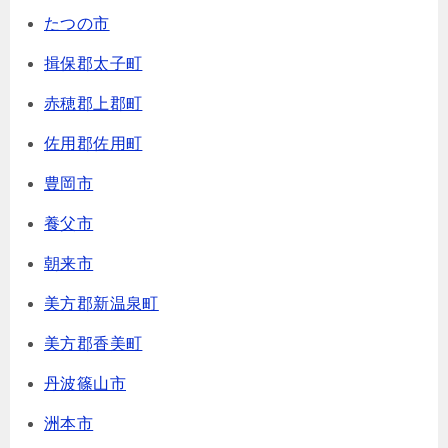
たつの市
揖保郡太子町
赤穂郡上郡町
佐用郡佐用町
豊岡市
養父市
朝来市
美方郡新温泉町
美方郡香美町
丹波篠山市
洲本市