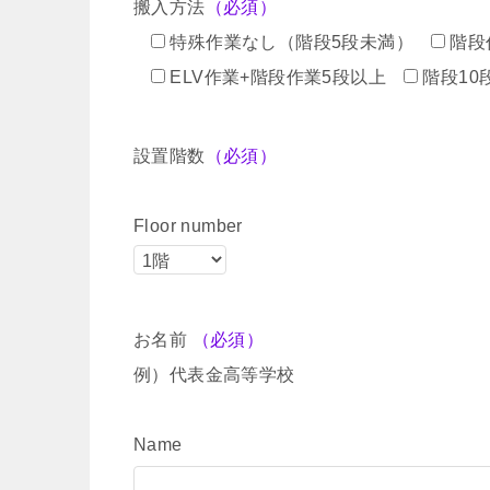
搬入方法
（必須）
特殊作業なし（階段5段未満）
階段
ELV作業+階段作業5段以上
階段10
設置階数
（必須）
Floor number
お名前
（必須）
例）代表金高等学校
Name