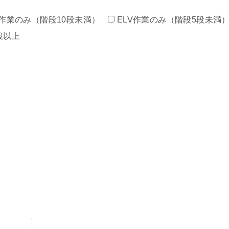
作業のみ（階段10段未満）
ELV作業のみ（階段5段未満
段以上