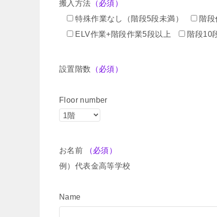
搬入方法
（必須）
特殊作業なし（階段5段未満）
階段
ELV作業+階段作業5段以上
階段10
設置階数
（必須）
Floor number
お名前
（必須）
例）代表金高等学校
Name