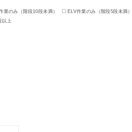
作業のみ（階段10段未満）
ELV作業のみ（階段5段未満
段以上