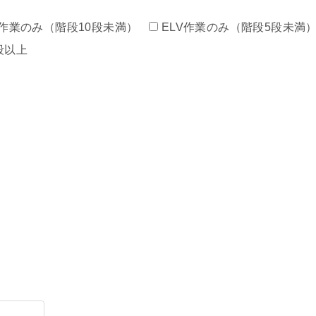
作業のみ（階段10段未満）
ELV作業のみ（階段5段未満
段以上