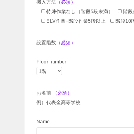
搬入方法
（必須）
特殊作業なし（階段5段未満）
階段
ELV作業+階段作業5段以上
階段10
設置階数
（必須）
Floor number
お名前
（必須）
例）代表金高等学校
Name