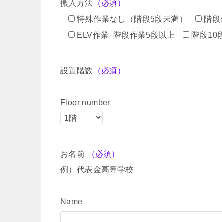
搬入方法
（必須）
特殊作業なし（階段5段未満）
階段
ELV作業+階段作業5段以上
階段10
設置階数
（必須）
Floor number
お名前
（必須）
例）代表金高等学校
Name