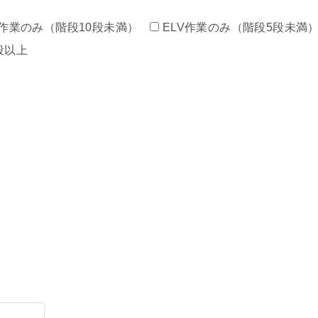
作業のみ（階段10段未満）
ELV作業のみ（階段5段未満
段以上